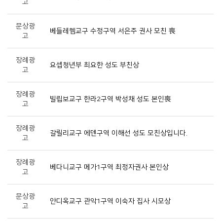
고
문상광
베들레헴교구 수정구역 서은주 권사 모친 喪
고
장례광
요셉청년부 최요한 성도 부친상
고
장례광
빌립보교구 한라2구역 박성채 성도 본인喪
고
장례광
갈릴리교구 에덴구역 이해선 성도 모친상입니다.
고
장례광
베다니교구 메가1구역 최정자권사 본인상
고
문상광
안디옥교구 관악1구역 이숙자 집사 시모상
고