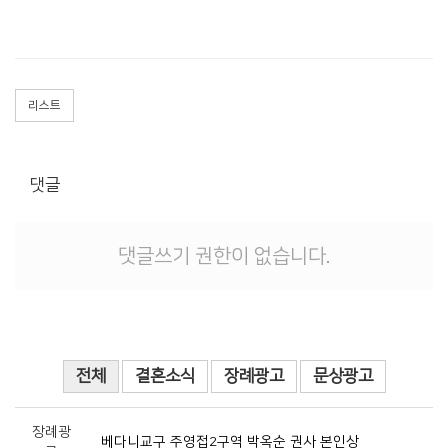
리스트
댓글
댓글쓰기 권한이 없습니다.
전체
결혼소식
장례광고
문상광고
장례광
베다니교구 주영접2구역 박옥순 권사 본인상