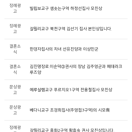
장례광
빌립보교구 샘솟는구역 하정선집사 모친상
고
장례광
갈릴리교구 북천구역 김선기 집사 본인상입니다.
고
결혼소
한경자집사의 차녀 선유진양과 이상민군
식
결혼소
김진명장로.이순덕③권사의 장남 김주영군과 페데라크
식
루즈양
문상광
예루살렘교구 푸르지오1구역 전용철집사 모친상
고
문상광
베다니교구 조경희집사(주영접3구역)의 시모喪
고
장례광
갈릴리교구 흥화2구역 황효숙 권사 모친상입니다.