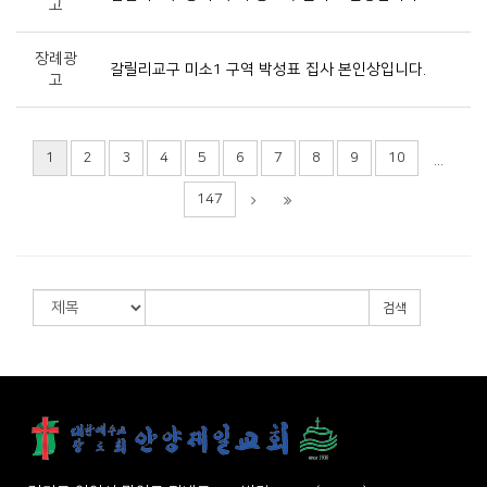
고
장례광
갈릴리교구 미소1 구역 박성표 집사 본인상입니다.
고
1
2
3
4
5
6
7
8
9
10
...
147
검색