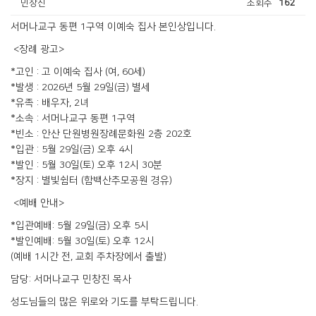
민창진
조회수
162
서머나교구 동편 1구역 이예숙 집사 본인상입니다.
<장례 광고>
*고인 : 고 이예숙 집사 (여, 60세)
*발생 : 2026년 5월 29일(금) 별세
*유족 : 배우자, 2녀
*소속 : 서머나교구 동편 1구역
*빈소 : 안산 단원병원장례문화원 2층 202호
*입관 : 5월 29일(금) 오후 4시
*발인 : 5월 30일(토) 오후 12시 30분
*장지 : 별빛쉼터 (함백산추모공원 경유)
<예배 안내>
*입관예배: 5월 29일(금) 오후 5시
*발인예배: 5월 30일(토) 오후 12시
(예배 1시간 전, 교회 주차장에서 출발)
담당: 서머나교구 민창진 목사
성도님들의 많은 위로와 기도를 부탁드립니다.