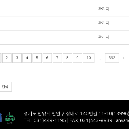
관리자
관리자
관리자
2
3
4
5
6
7
8
9
10
392
...
검색
경기도 안양시 만안구 장내로 140번길 11-10(13996
TEL. 031)449-1195 | FAX. 031)443-8939 | anyangj