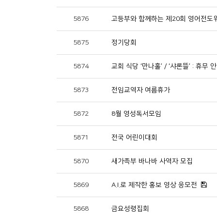
5876
고등부와 함께하는 제20회 영어전도
5875
정기당회
5874
교회 식당 ‘만나홀’ / ‘샤론뜰’ : 휴무 
5873
전임교역자 여름휴가
5872
8월 영성독서모임
5871
전국 어린이대회
5870
새가족부 바나바 사역자 모집
5869
A.I.로 제작한 홍보 영상 응모전
5868
금요성령집회