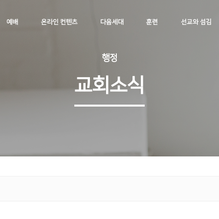
예배
온라인 컨텐츠
다음세대
훈련
선교와 섬김
행정
교회소식