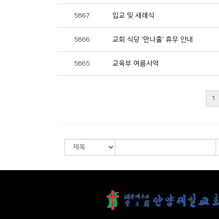
5867
입교 및 세례식
5866
교회 식당 ‘만나홀’ 휴무 안내
5865
교육부 여름사역
1